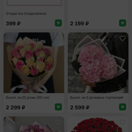
Открытка Сладкоежке
399
₽
2 199
₽
Добавить в избранное
Доба
Букет из 21 розы (50 см)
Букет из 3 розовых гортензий
2 299
₽
2 599
₽
Добавить в избранное
Доба