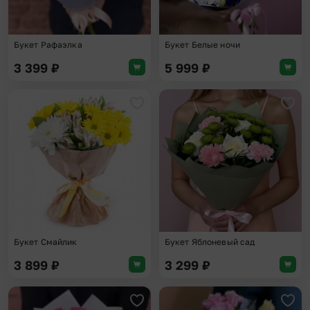
Букет Рафаэлка
Букет Белые ночи
3 399
₽
5 999
₽
Добавить в избранное
Доба
Букет Смайлик
Букет Яблоневый сад
3 899
₽
3 299
₽