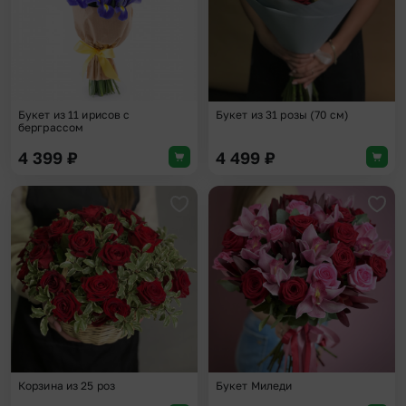
Букет из 11 ирисов с
Букет из 31 розы (70 см)
берграссом
4 399
₽
4 499
₽
Добавить в избранное
Доба
Корзина из 25 роз
Букет Миледи