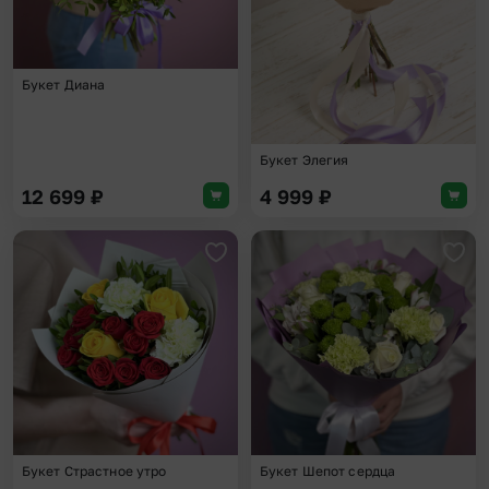
Букет Диана
Букет Элегия
12 699
₽
4 999
₽
Добавить в избранное
Доба
Букет Страстное утро
Букет Шепот сердца