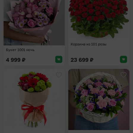
Корзина из 101 розы
Букет 1001 ночь
4 999
₽
23 699
₽
Добавить в избранное
Доба