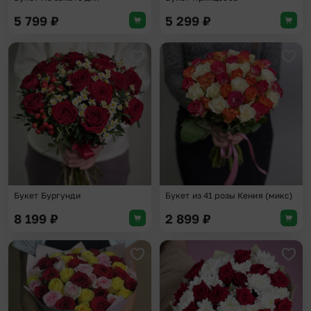
5 799
₽
5 299
₽
Добавить в избранное
Доба
Букет Бургунди
Букет из 41 розы Кения (микс)
8 199
₽
2 899
₽
Добавить в избранное
Доба