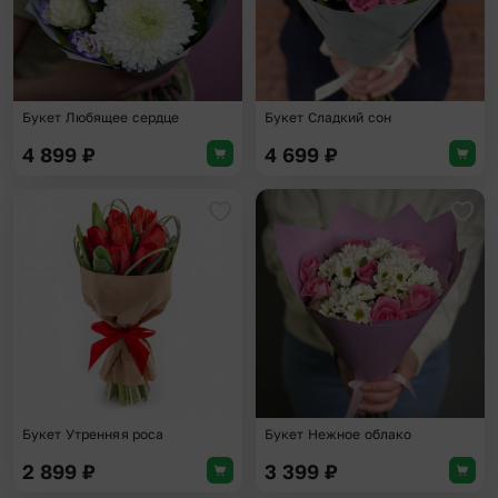
Букет Любящее сердце
Букет Сладкий сон
4 899
₽
4 699
₽
Добавить в избранное
Доба
Букет Утренняя роса
Букет Нежное облако
2 899
₽
3 399
₽