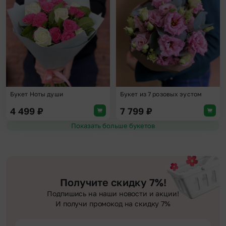
Добавить в избранное
Доба
Букет Ноты души
Букет из 7 розовых эустом
4 499
₽
7 799
₽
Показать больше букетов
Получите скидку 7%!
Подпишись на наши новости и акции!
И получи промокод на скидку 7%