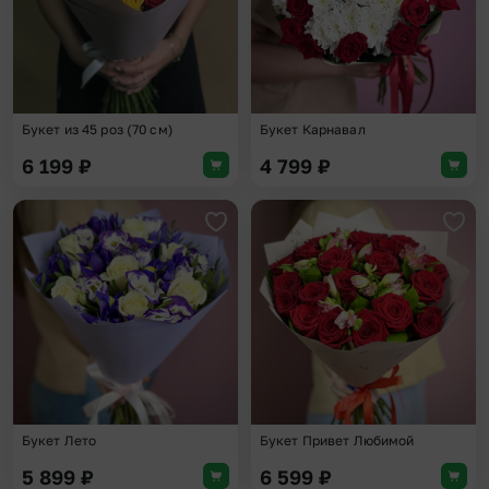
Букет из 45 роз (70 см)
Букет Карнавал
6 199
₽
4 799
₽
Добавить в избранное
Доба
Букет Лето
Букет Привет Любимой
5 899
₽
6 599
₽