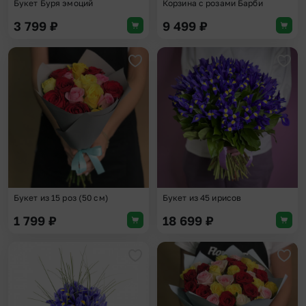
Букет Буря эмоций
Корзина с розами Барби
3 799
₽
9 499
₽
Добавить в избранное
Доба
Букет из 15 роз (50 см)
Букет из 45 ирисов
1 799
₽
18 699
₽
Добавить в избранное
Доба