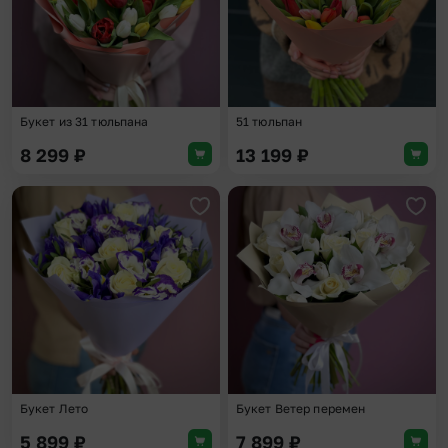
Букет из 31 тюльпана
51 тюльпан
8 299
₽
13 199
₽
Добавить в избранное
Доба
Букет Лето
Букет Ветер перемен
5 899
₽
7 899
₽