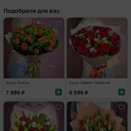
Подобрали для вас
Добавить в избранное
Доба
Букет Рыжик
Букет Привет Любимой
7 999
₽
6 599
₽
Добавить в избранное
Доба