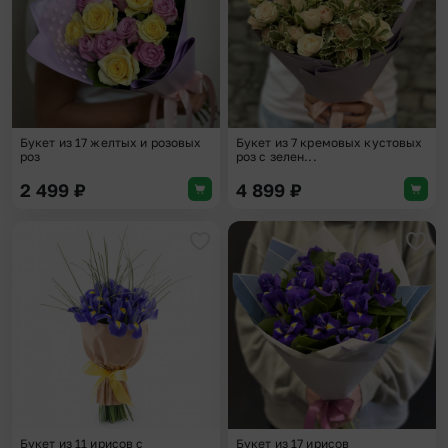
Букет из 17 желтых и розовых
Букет из 7 кремовых кустовых
роз
роз с зелен...
2 499
₽
4 899
₽
Добавить в избранное
Доба
Букет из 11 ирисов с
Букет из 17 ирисов