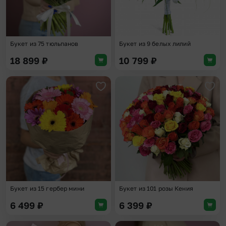
Букет из 75 тюльпанов
Букет из 9 белых лилий
18 899
₽
10 799
₽
Добавить в избранное
Доба
Букет из 15 гербер мини
Букет из 101 розы Кения
6 499
₽
6 399
₽