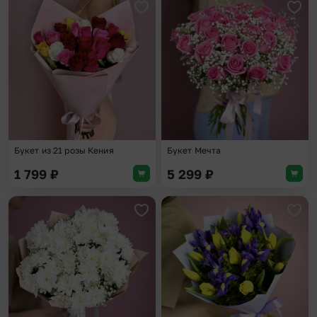
Добавить в избранное
Доба
Букет из 21 розы Кения
Букет Мечта
1 799
₽
5 299
₽
Добавить в избранное
Доба