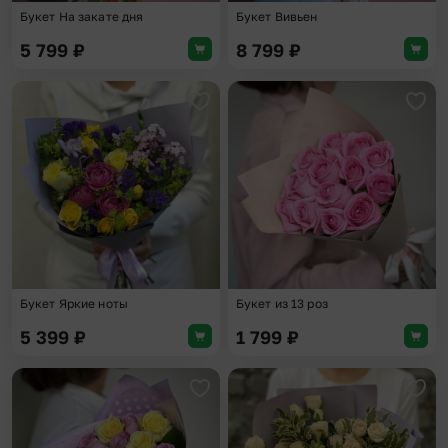
Букет На закате дня
Букет Вивьен
5 799
₽
8 799
₽
Добавить в избранное
Доба
Букет Яркие ноты
Букет из 13 роз
5 399
₽
1 799
₽
Добавить в избранное
Доба