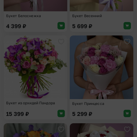
Букет Белоснежка
Букет Весенний
4 399
₽
5 699
₽
Добавить в избранное
Доба
Букет из орхидей Пандора
Букет Принцесса
15 399
₽
5 299
₽
Добавить в избранное
Доба