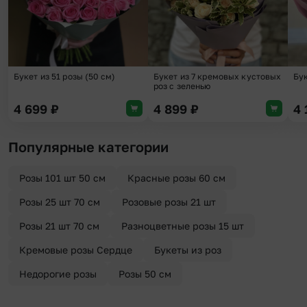
Букет из 51 розы (50 см)
Букет из 7 кремовых кустовых
Бу
роз с зеленью
4 699
₽
4 899
₽
4
Популярные категории
Розы 101 шт 50 см
Красные розы 60 см
Розы 25 шт 70 см
Розовые розы 21 шт
Розы 21 шт 70 см
Разноцветные розы 15 шт
Кремовые розы Сердце
Букеты из роз
Недорогие розы
Розы 50 см