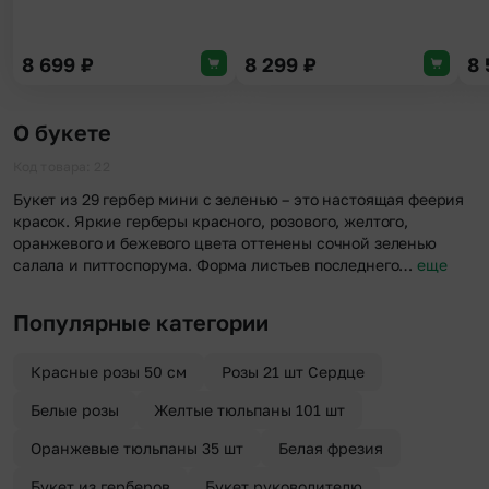
8 699
₽
8 299
₽
8
О букете
Код товара: 22
Букет из 29 гербер мини с зеленью – это настоящая феерия
красок. Яркие герберы красного, розового, желтого,
оранжевого и бежевого цвета оттенены сочной зеленью
салала и питтоспорума. Форма листьев последнего…
еще
Популярные категории
Красные розы 50 см
Розы 21 шт Сердце
Белые розы
Желтые тюльпаны 101 шт
Оранжевые тюльпаны 35 шт
Белая фрезия
Букет из герберов
Букет руководителю