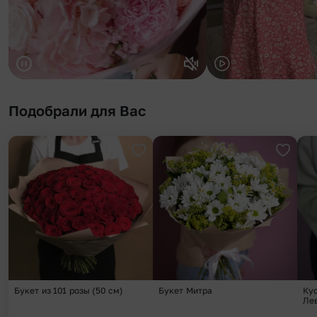
Подобрали для Вас
Добавить в избранное
Добави
Букет из 101 розы (50 см)
Букет Митра
Ку
Ле