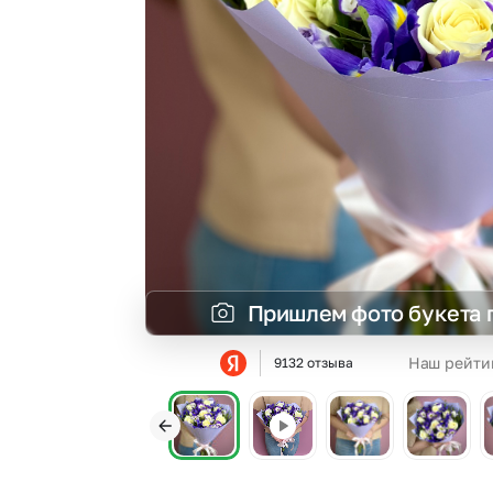
Гипсофила
Суккуленты
Гортензии
Тюльпаны
Ирисы
Фрезия
Каллы
Эустома
Пришлем фото букета 
Наш рейти
9132 отзыва