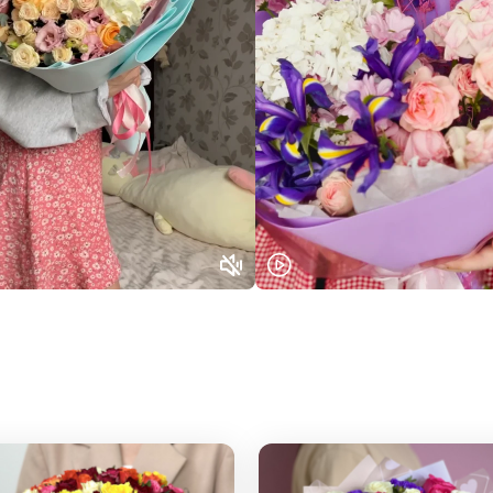
Или выберите из популярных
Москва и МО
Санкт-Петербург
Нижний Новгород
Самара
Казань
Уфа
Челябинск
Екатеринбург
Новосибирск
Омск
Волгоград
Воронеж