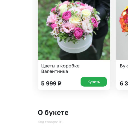
Цветы в коробке
Бук
Валентинка
Купить
5 999
₽
6 
О букете
Код товара: 81