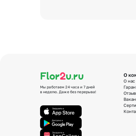
О ко
О нас
Гаран
Мы работаем 24 часа и 7 дней
в неделю. Даже без перерыва!
Отзы
Вака
Серт
Конт