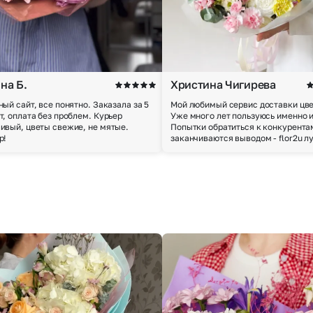
на Б.
Христина Чигирева
ный сайт, все понятно. Заказала за 5
Мой любимый сервис доставки цве
т, оплата без проблем. Курьер
Уже много лет пользуюсь именно 
ивый, цветы свежие, не мятые.
Попытки обратиться к конкурента
р!
заканчиваются выводом - flor2u л
Выберите город доставки