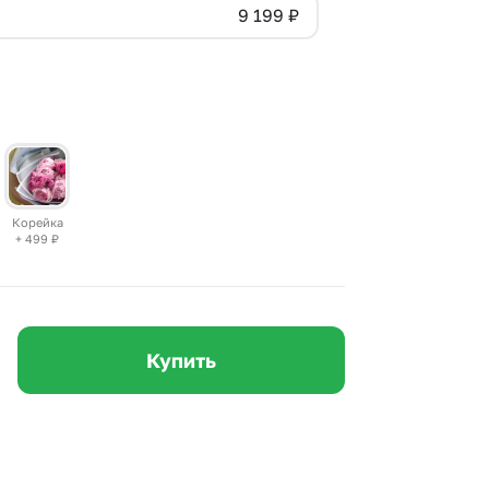
9 199
₽
 10000 рублей
рная пятница
Корейка
+ 499
₽
Купить