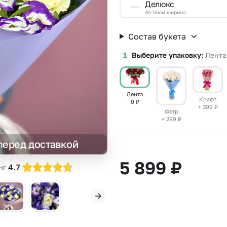
Делюкс
Insta букеты
До
45-55см ширина
Хиты продаж
Че
Состав букета
Новинки
Выберите упаковку
Лента
Все категории
Лента
Крафт
0
₽
+ 399
₽
Фетр
+ 299
₽
перед доставкой
5 899
₽
4.7
нг