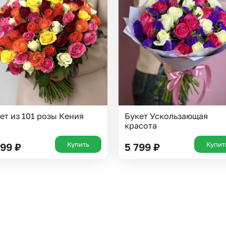
ет из 101 розы Кения
Букет Ускользающая
красота
Купить
Купит
399
₽
5 799
₽