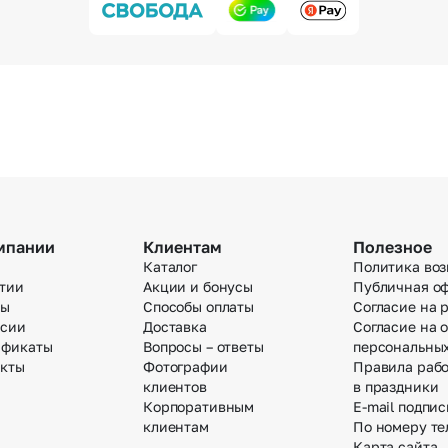
мпании
Клиентам
Полезное
Каталог
Политика воз
тии
Акции и бонусы
Публичная о
вы
Способы оплаты
Согласие на 
нсии
Доставка
Согласие на 
ификаты
Вопросы – ответы
персональны
акты
Фотографии
Правила раб
клиентов
в праздники
Корпоративным
E-mail подпис
клиентам
По номеру те
Карта сайта