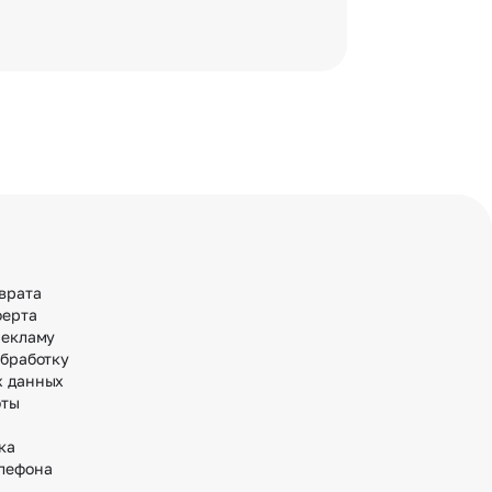
врата
ферта
рекламу
обработку
х данных
оты
ка
лефона