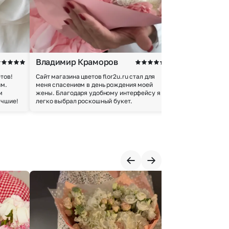
Владимир Краморов
Андрей Б.
тов!
Сайт магазина цветов flor2u.ru стал для
Покупкой остался
им.
меня спасением в день рождения моей
доставки осущес
м
жены. Благодаря удобному интерфейсу я
качество цветов 
учшие!
легко выбрал роскошный букет.
добросовестно.