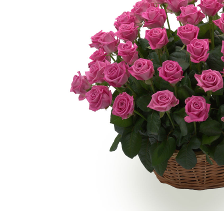
Гипсофила
Суккуленты
Гортензии
Тюльпаны
Ирисы
Фрезия
Каллы
Эустома