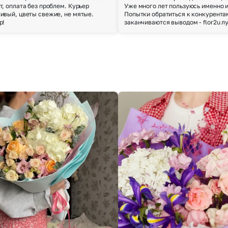
т, оплата без проблем. Курьер
Уже много лет пользуюсь именно 
Выберите город доставки
ивый, цветы свежие, не мятые.
Попытки обратиться к конкурента
р!
заканчиваются выводом - flor2u л
Или выберите из популярных
Москва и МО
Санкт-Петербург
Нижний Новгород
Самара
Казань
Уфа
Челябинск
Екатеринбург
Новосибирск
Омск
Волгоград
Воронеж