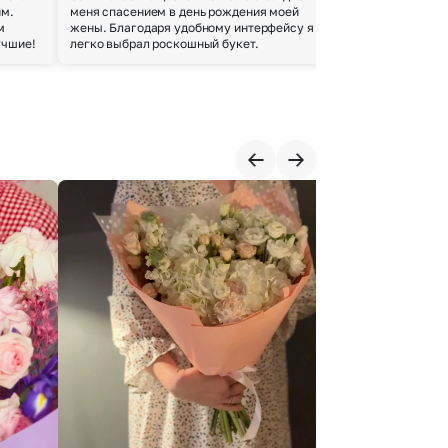
им.
меня спасением в день рождения моей
доставки осущес
м
жены. Благодаря удобному интерфейсу я
качество цветов 
учшие!
легко выбрал роскошный букет.
добросовестно.