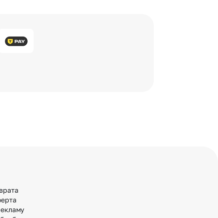
врата
ферта
рекламу