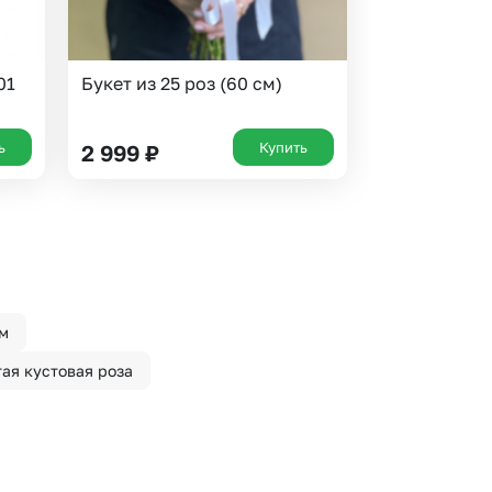
01
Букет из 25 роз (60 см)
ь
Купить
2 999
₽
см
ая кустовая роза