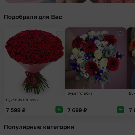
Подобрали для Вас
Добавить в избранное
Добави
Букет Улыбка
Бу
Букет из 101 розы
7 599
₽
7 699
₽
7
Популярные категории