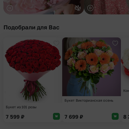
Подобрали для Вас
Добавить в избранное
Добави
Ко
Букет Викторианская осень
Букет из 101 розы
7 599
₽
7 699
₽
8