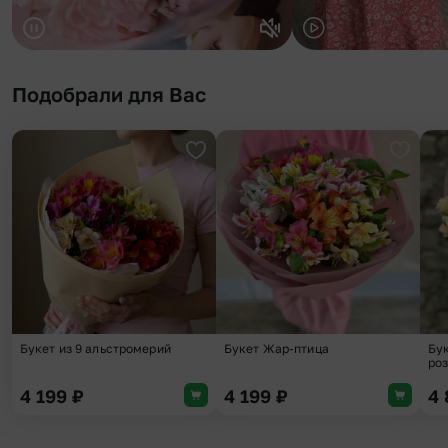
Подобрали для Вас
Добавить в избранное
Добави
Букет из 9 альстромерий
Букет Жар-птица
Бук
роз
4 199
₽
4 199
₽
4