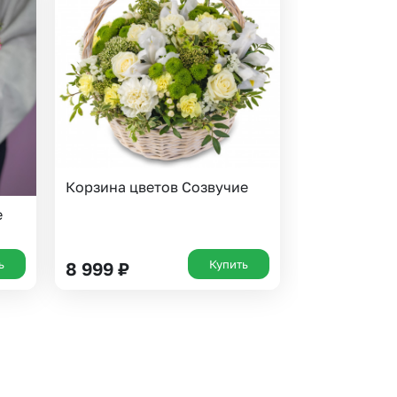
Корзина цветов Созвучие
е
ь
Купить
8 999
₽