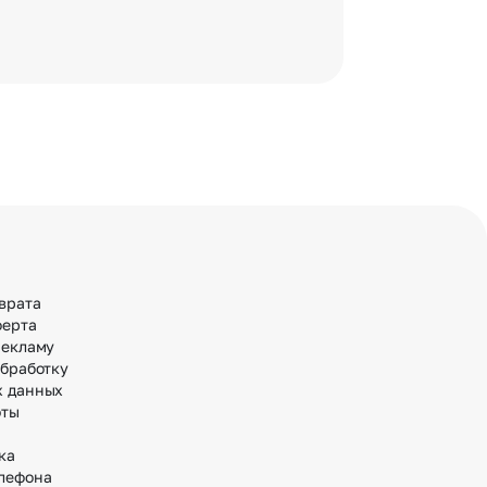
врата
ферта
рекламу
обработку
х данных
оты
ка
лефона