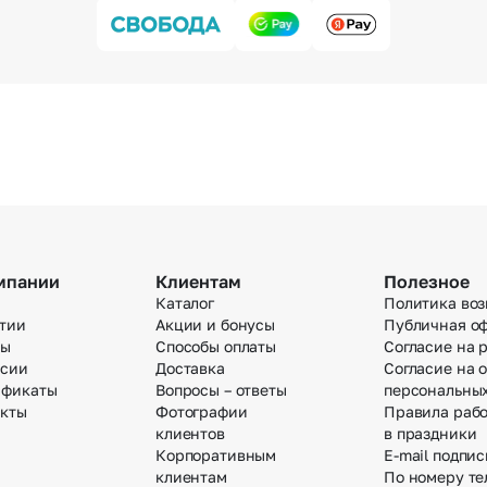
мпании
Клиентам
Полезное
Каталог
Политика воз
тии
Акции и бонусы
Публичная о
вы
Способы оплаты
Согласие на 
нсии
Доставка
Согласие на 
ификаты
Вопросы – ответы
персональны
акты
Фотографии
Правила раб
клиентов
в праздники
Корпоративным
E-mail подпис
клиентам
По номеру те