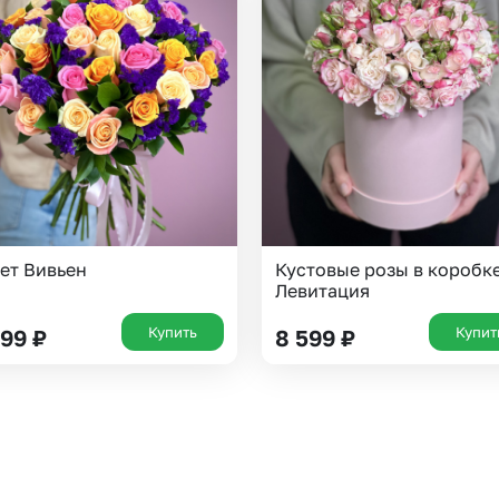
ет Вивьен
Кустовые розы в коробк
Левитация
Купить
Купит
799
₽
8 599
₽