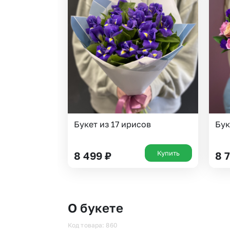
Букет из 17 ирисов
Бук
Купить
8 499
₽
8 
О букете
Код товара: 860