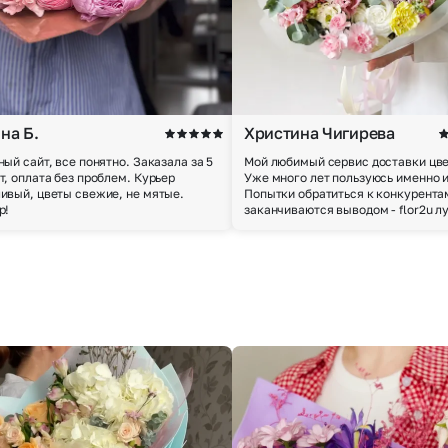
на Б.
Христина Чигирева
ный сайт, все понятно. Заказала за 5
Мой любимый сервис доставки цве
т, оплата без проблем. Курьер
Уже много лет пользуюсь именно 
ивый, цветы свежие, не мятые.
Попытки обратиться к конкурента
р!
заканчиваются выводом - flor2u л
Выберите город доставки