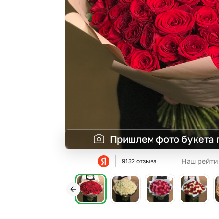
Гипсофила
Суккуленты
Гортензии
Тюльпаны
Ирисы
Фрезия
Каллы
Эустома
Пришлем фото букета 
Наш рейти
9132 отзыва