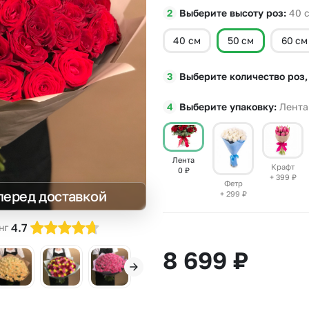
Выберите высоту роз
40
Insta букеты
До
Хиты продаж
Че
40 см
50 см
60 см
Новинки
Все категории
Выберите количество роз,
Выберите упаковку
Лента
Лента
Крафт
0
₽
+ 399
₽
Фетр
перед доставкой
+ 299
₽
4.7
нг
8 699
₽