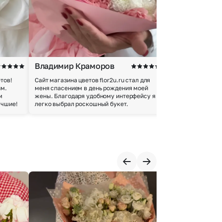
Владимир Краморов
Андрей Б.
тов!
Сайт магазина цветов flor2u.ru стал для
Покупкой остался
им.
меня спасением в день рождения моей
доставки осущес
м
жены. Благодаря удобному интерфейсу я
качество цветов 
учшие!
легко выбрал роскошный букет.
добросовестно.