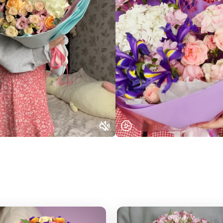
Или выберите из популярных
Москва и МО
Санкт-Петербург
Нижний Новгород
Самара
Казань
Уфа
Челябинск
Екатеринбург
Новосибирск
Омск
Волгоград
Воронеж