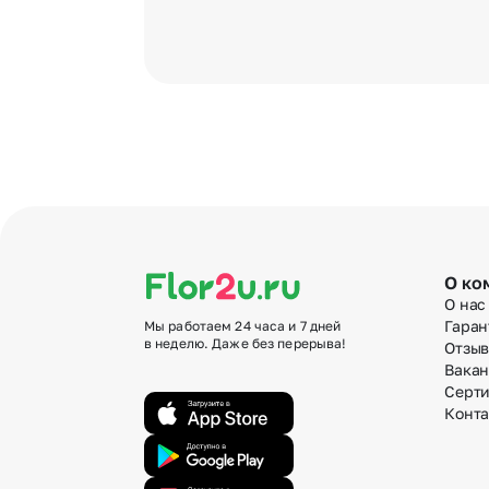
О ко
О нас
Гаран
Мы работаем 24 часа и 7 дней
в неделю. Даже без перерыва!
Отзы
Вака
Серт
Конт