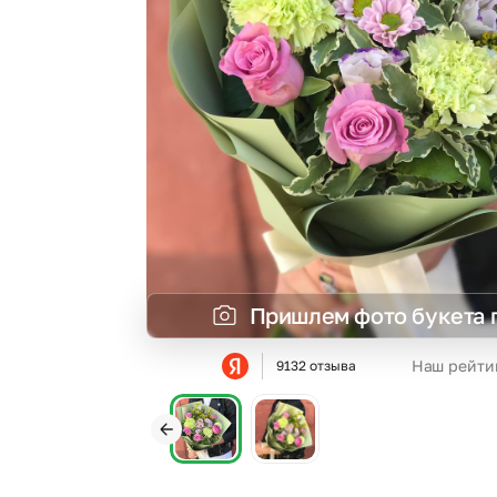
Гипсофила
Суккуленты
Гортензии
Тюльпаны
Ирисы
Фрезия
Каллы
Эустома
Пришлем фото букета 
Наш рейти
9132 отзыва