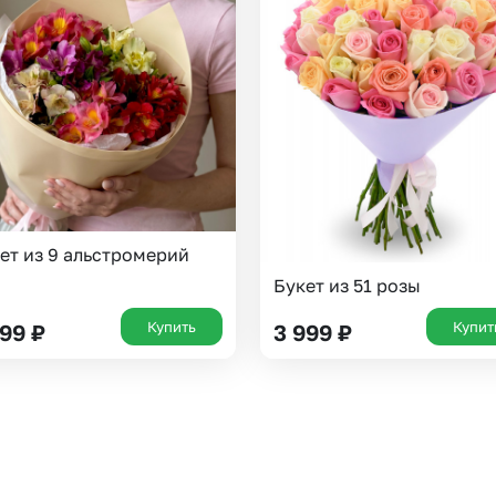
ет из 9 альстромерий
Букет из 51 розы
Купить
Купит
199
₽
3 999
₽