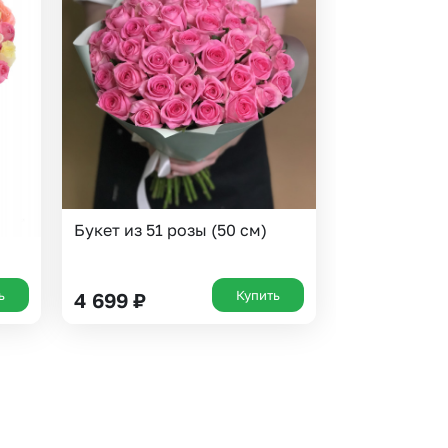
Букет из 51 розы (50 см)
ь
Купить
4 699
₽