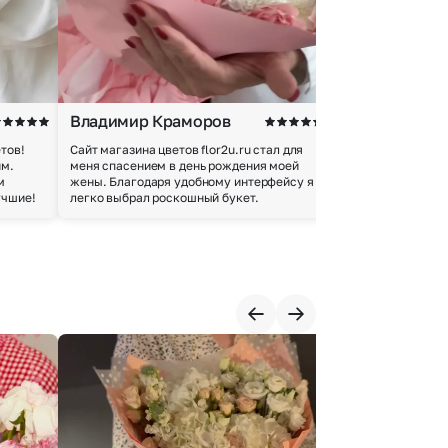
Владимир Краморов
Андрей Б.
тов!
Сайт магазина цветов flor2u.ru стал для
Покупкой остался
им.
меня спасением в день рождения моей
доставки осущес
м
жены. Благодаря удобному интерфейсу я
качество цветов 
учшие!
легко выбрал роскошный букет.
добросовестно.