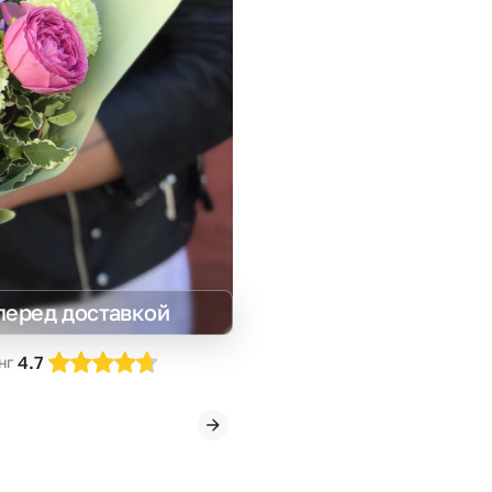
Insta букеты
До
Хиты продаж
Че
Новинки
Все категории
перед доставкой
4.7
нг