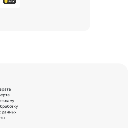
врата
ферта
рекламу
обработку
х данных
оты