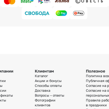
мпании
Клиентам
Полезное
Каталог
Политика воз
тии
Акции и бонусы
Публичная о
вы
Способы оплаты
Согласие на 
нсии
Доставка
Согласие на 
ификаты
Вопросы – ответы
персональны
акты
Фотографии
Правила раб
клиентов
в праздники