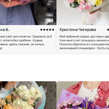
на Б.
Христина Чигирева
ный сайт, все понятно. Заказала за 5
Мой любимый сервис доставки цве
т, оплата без проблем. Курьер
Уже много лет пользуюсь именно 
ивый, цветы свежие, не мятые.
Попытки обратиться к конкурента
р!
заканчиваются выводом - flor2u л
Выберите город доставки