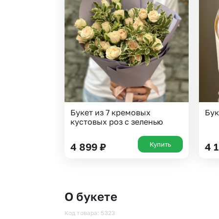
Букет из 7 кремовых
Бук
кустовых роз с зеленью
Купить
4 899
₽
4 
О букете
Код товара: 5323