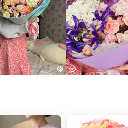
Или выберите из популярных
Москва и МО
Санкт-Петербург
Нижний Новгород
Самара
Казань
Уфа
Челябинск
Екатеринбург
Новосибирск
Омск
Волгоград
Воронеж