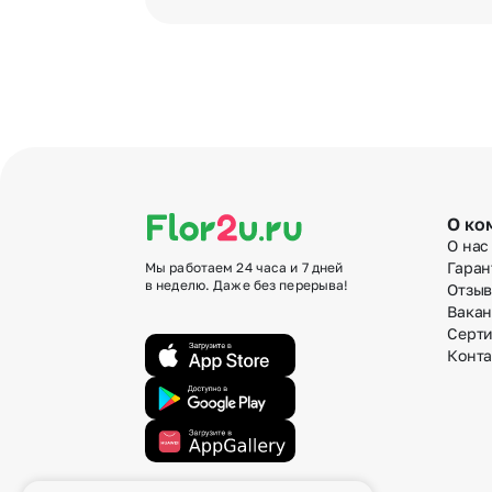
О ко
О нас
Гаран
Мы работаем 24 часа и 7 дней
в неделю. Даже без перерыва!
Отзы
Вака
Серт
Конт