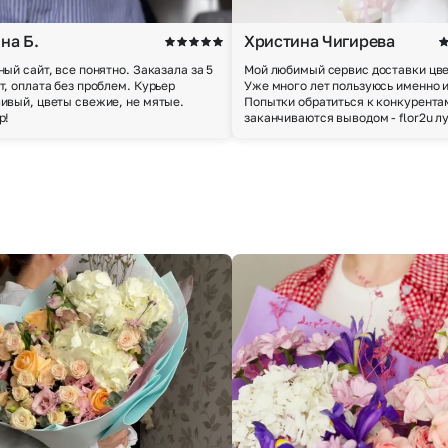
на Б.
Христина Чигирева
ный сайт, все понятно. Заказала за 5
Мой любимый сервис доставки цве
т, оплата без проблем. Курьер
Уже много лет пользуюсь именно 
ивый, цветы свежие, не мятые.
Попытки обратиться к конкурента
р!
заканчиваются выводом - flor2u л
Выберите город доставки