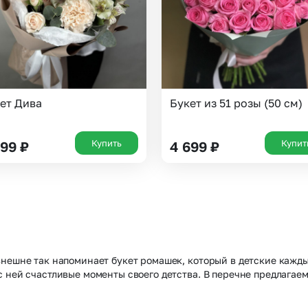
ет Дива
Букет из 51 розы (50 см)
Купить
Купит
299
₽
4 699
₽
внешне так напоминает букет ромашек, который в детские кажды
с ней счастливые моменты своего детства. В перечне предлага