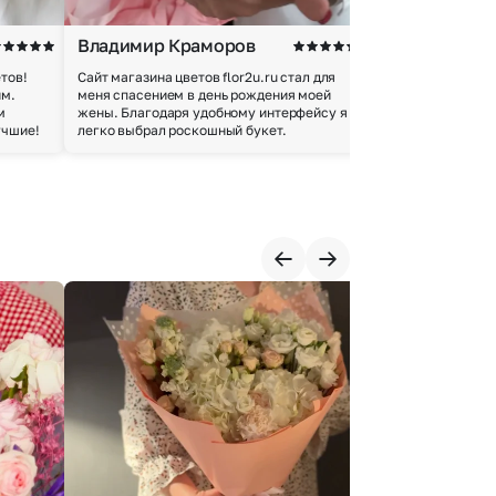
Владимир Краморов
Андрей Б.
тов!
Сайт магазина цветов flor2u.ru стал для
Покупкой остался
им.
меня спасением в день рождения моей
доставки осущес
м
жены. Благодаря удобному интерфейсу я
качество цветов 
учшие!
легко выбрал роскошный букет.
добросовестно.