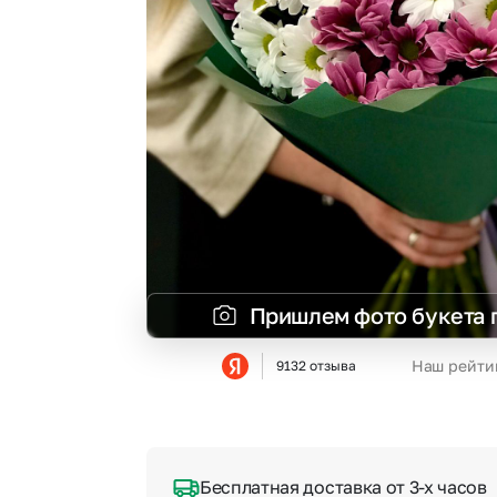
Гипсофила
Суккуленты
Гортензии
Тюльпаны
Ирисы
Фрезия
Каллы
Эустома
Пришлем фото букета 
Наш рейти
9132 отзыва
Бесплатная доставка от 3-х часов