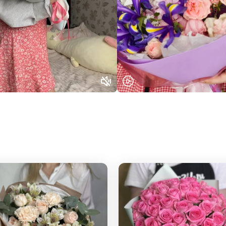
Или выберите из популярных
Москва и МО
Санкт-Петербург
Нижний Новгород
Самара
Казань
Уфа
Челябинск
Екатеринбург
Новосибирск
Омск
Волгоград
Воронеж