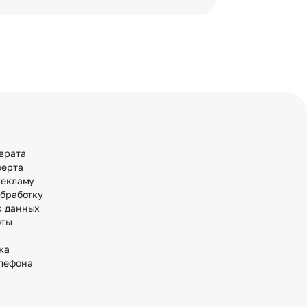
врата
ферта
рекламу
обработку
х данных
оты
ка
лефона