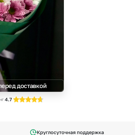
Insta букеты
До
Хиты продаж
Че
Новинки
Все категории
перед доставкой
4.7
нг
Круглосуточная поддержка