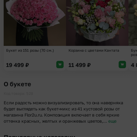
Букет из 151 розы (70 см.)
Корзина с цветами Кантата
Бук
роз
19 499
₽
11 499
₽
4
О букете
Код товара: 528
Если радость можно визуализировать, то она наверняка
будет выглядеть как букет-микс из 41 кустовой розы от
магазина Flor2u.ru. Композиция включает в себя яркие
оттенка красных, желтых и оранжевых цветов,…
еще
Популярные категории