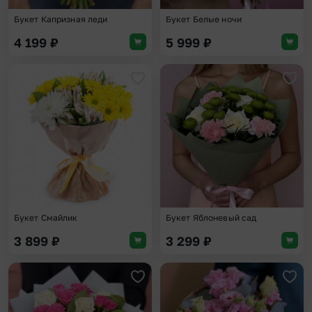
Букет Капризная леди
Букет Белые ночи
4 199
₽
5 999
₽
Добавить в избранное
Доба
Букет Смайлик
Букет Яблоневый сад
3 899
₽
3 299
₽
Добавить в избранное
Доба