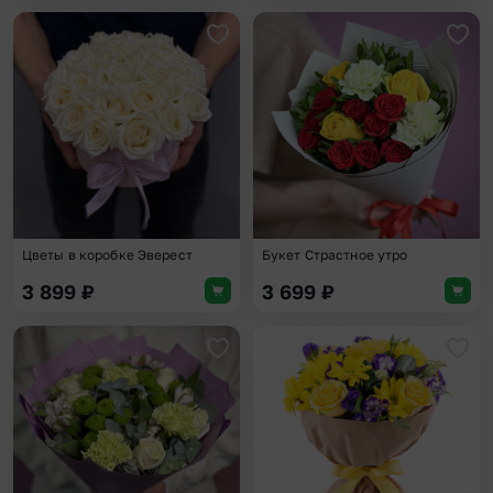
Добавить в избранное
Доба
Цветы в коробке Эверест
Букет Страстное утро
3 899
₽
3 699
₽
Добавить в избранное
Доба