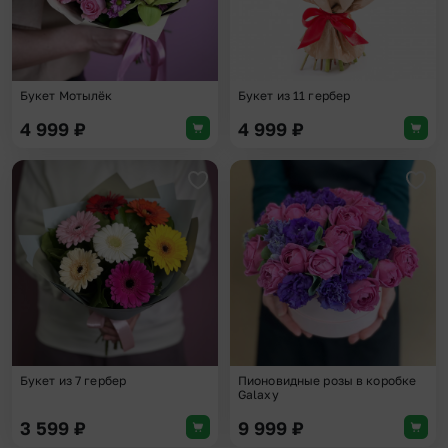
Букет Мотылёк
Букет из 11 гербер
4 999
₽
4 999
₽
Добавить в избранное
Доба
Букет из 7 гербер
Пионовидные розы в коробке
Galaxy
3 599
₽
9 999
₽