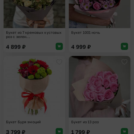
Букет из 7 кремовых кустовых
Букет 1001 ночь
роз с зелен...
4 899
₽
4 999
₽
Добавить в избранное
Доба
Букет Буря эмоций
Букет из 13 роз
3 799
₽
1 799
₽