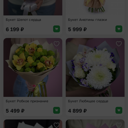
Букет Шепот сердца
Букет Анютины глазки
6 199
₽
5 999
₽
Добавить в избранное
Доба
Букет Робкое признание
Букет Любящее сердце
5 499
₽
4 899
₽