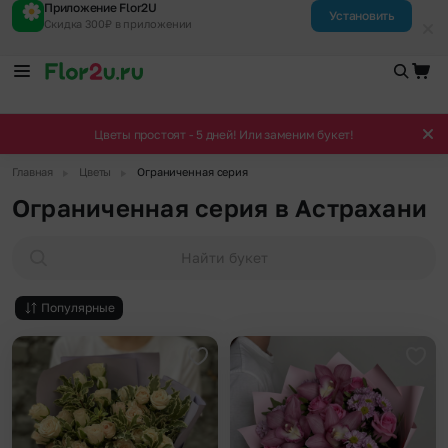
Приложение Flor2U
Установить
Скидка 300₽ в приложении
Цветы простоят - 5 дней! Или заменим букет!
▶
▶
Главная
Цветы
Ограниченная серия
Ограниченная серия в Астрахани
Найти букет
Популярные
Добавить в избранное
Доба