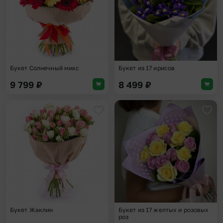
Букет Солнечный микс
Букет из 17 ирисов
9 799
₽
8 499
₽
Добавить в избранное
Доба
Букет Жаклин
Букет из 17 желтых и розовых
роз