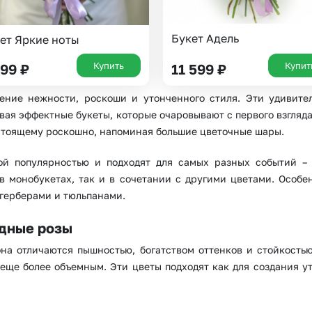
Букет Адель
ет Яркие ноты
Купить
Купит
399
₽
11 599
₽
ение нежности, роскоши и утонченного стиля. Эти удивител
вая эффектные букеты, которые очаровывают с первого взгляд
Выберите город доставки
стоящему роскошно, напоминая большие цветочные шары.
ой популярностью и подходят для самых разных событий –
в монобукетах, так и в сочетании с другими цветами. Особ
Или выберите из популярных
 герберами и тюльпанами.
Москва и МО
Санкт-Петербург
Нижний Новгород
Самара
дные розы
на отличаются пышностью, богатством оттенков и стойкость
Казань
Уфа
т еще более объемным. Эти цветы подходят как для создания 
Челябинск
Екатеринбург
Новосибирск
Омск