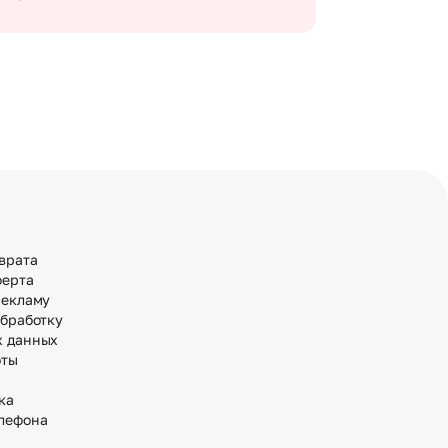
врата
ферта
рекламу
обработку
х данных
оты
ка
лефона