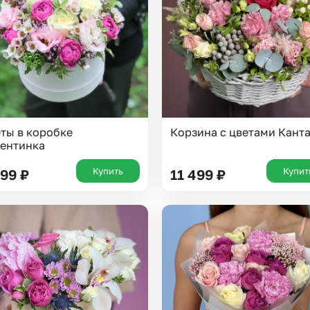
Insta букеты
До
Хиты продаж
Че
Новинки
Все категории
ты в коробке
Корзина с цветами Кант
ентинка
Купить
Купит
999
₽
11 499
₽