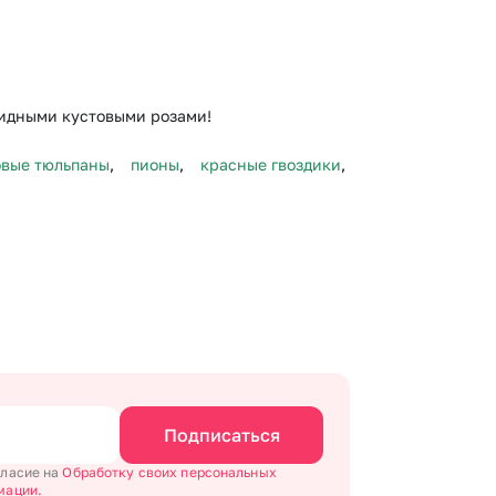
видными кустовыми розами!
овые тюльпаны
,
пионы
,
красные гвоздики
,
Подписаться
гласие на
Обработку своих персональных
мации.