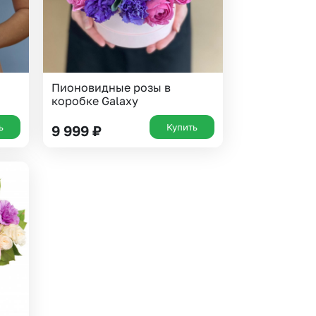
Пионовидные розы в
коробке Galaxy
ь
Купить
9 999
₽