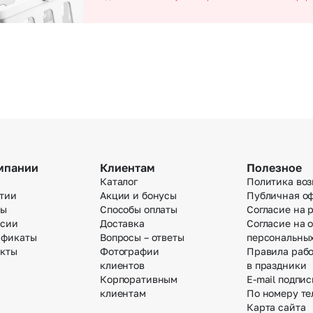
мпании
Клиентам
Полезное
Каталог
Политика воз
тии
Акции и бонусы
Публичная о
вы
Способы оплаты
Согласие на 
нсии
Доставка
Согласие на 
ификаты
Вопросы – ответы
персональны
акты
Фотографии
Правила раб
клиентов
в праздники
Корпоративным
E-mail подпис
клиентам
По номеру те
Карта сайта