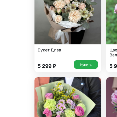
Гипсофила
Суккуленты
Гортензии
Тюльпаны
Ирисы
Фрезия
Каллы
Эустома
Букет Дива
Цве
Вал
Купить
5 299
₽
5 