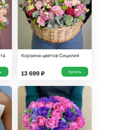
 10000 рублей
рная пятница
ата
Корзина цветов Сицилия
ь
Купить
13 699
₽