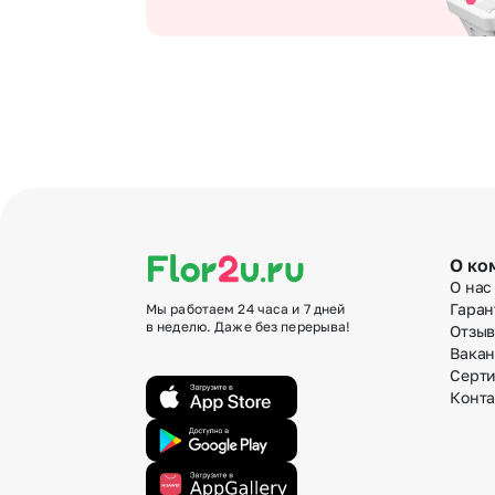
О ко
О нас
Гаран
Мы работаем 24 часа и 7 дней
в неделю. Даже без перерыва!
Отзы
Вака
Серт
Конт