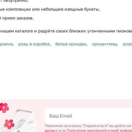
т безупречно.
ые композиции или небольшие изящные букеты.
 прием заказов.
нашем каталоге и радуйте своих близких утонченными пионо
орзине
,
розы в коробке
,
белые орхидеи
,
хризантемы
,
роз
*Нажимая на кнопку "Подписаться" вы даёте со
данных
и на
Получение рекламной и иной инфор