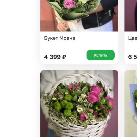
Букет Моана
Цве
Купить
4 399
₽
6 