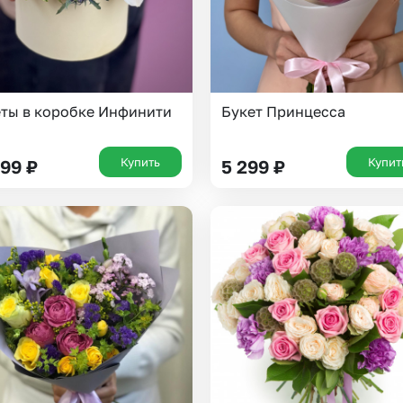
ты в коробке Инфинити
Букет Принцесса
Купить
Купит
599
₽
5 299
₽