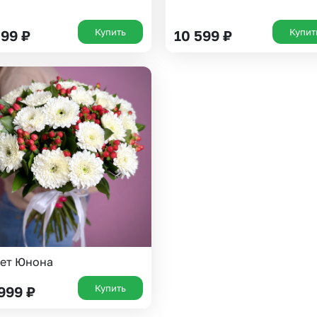
Купить
Купит
899
₽
10 599
₽
ет Юнона
Купить
 999
₽