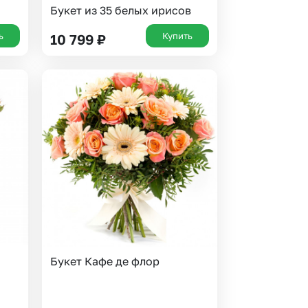
Букет из 35 белых ирисов
ь
Купить
10 799
₽
Букет Кафе де флор