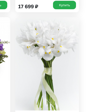
ь
Купить
17 699
₽