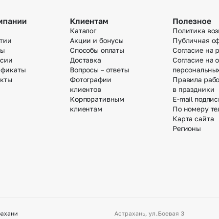
мпании
Клиентам
Полезное
Каталог
Политика воз
тии
Акции и бонусы
Публичная о
вы
Способы оплаты
Согласие на 
нсии
Доставка
Согласие на 
ификаты
Вопросы – ответы
персональны
акты
Фотографии
Правила раб
клиентов
в праздники
Корпоративным
E-mail подпис
клиентам
По номеру те
Карта сайта
Регионы
рахани
Астрахань, ул.Боевая 3