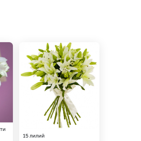
 10000 рублей
рная пятница
ти
15 лилий