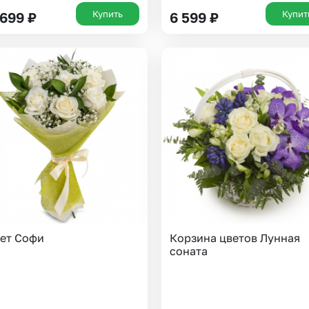
Купить
Купит
 699
₽
6 599
₽
ет Софи
Корзина цветов Лунная
соната