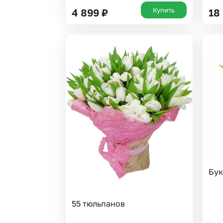
Купить
4 899
₽
18
Бук
55 тюльпанов