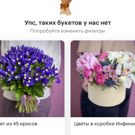
Insta букеты
До
Хиты продаж
Че
Упс, таких букетов у нас нет
Новинки
Попробуйте изменить фильтры
Все категории
ет из 45 ирисов
Цветы в коробке Инфини