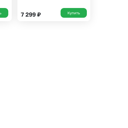
ь
Купить
7 299
₽