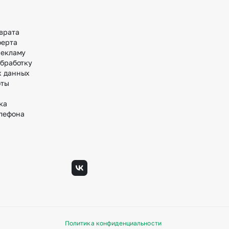
врата
ферта
рекламу
обработку
х данных
оты
ка
лефона
Политика конфиденциальности