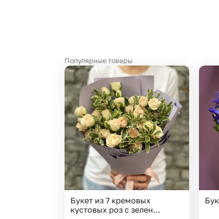
Гипсофила
Суккуленты
Гортензии
Тюльпаны
Ирисы
Фрезия
Каллы
Эустома
Популярные товары
Букет из 7 кремовых
Бук
кустовых роз с зелен...