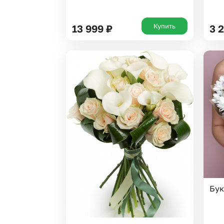
Купить
13 999
₽
3 
Бук