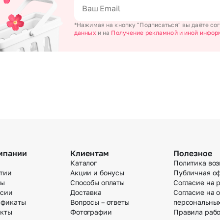
Новосибирск
Омск
*Нажимая на кнопку "Подписаться" вы даёте со
данных
и на
Получение рекламной и иной инфор
Волгоград
Воронеж
мпании
Клиентам
Полезное
Каталог
Политика воз
тии
Акции и бонусы
Публичная о
вы
Способы оплаты
Согласие на 
нсии
Доставка
Согласие на 
ификаты
Вопросы – ответы
персональны
акты
Фотографии
Правила раб