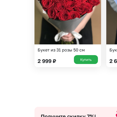
Гипсофила
Суккуленты
Гортензии
Тюльпаны
Ирисы
Фрезия
Каллы
Эустома
Букет из 31 розы 50 см
Бук
Купить
2 999
₽
2 
Получите скидку 7%!