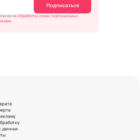
Подписаться
гласие на
Обработку своих персональных
мации.
врата
ферта
рекламу
обработку
х данных
оты