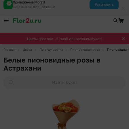
Приложение Flor2U
Установить
Скидка 300₽ в приложении
Цветы простоят - 5 дней! Или заменим букет!
▶
▶
▶
▶
Главная
Цветы
По виду цветка
Пионовидная роза
Пионовидная 
Белые пионовидные розы в
Астрахани
Найти букет